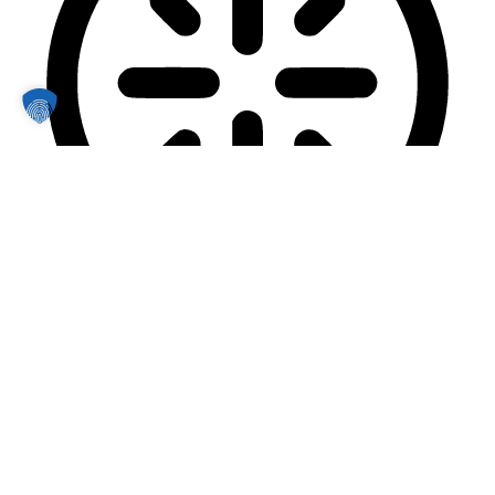
Sicherer Modus bei Epilepsie
Dimmt die Farben und stoppt das Blinken
Sicherer Modus bei Epilepsie
Inhaltsmodule
Schriftgröße