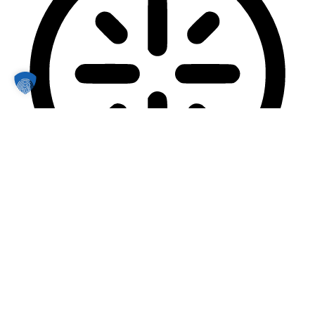
Sicherer Modus bei Epilepsie
Dimmt die Farben und stoppt das Blinken
Sicherer Modus bei Epilepsie
Inhaltsmodule
Schriftgröße